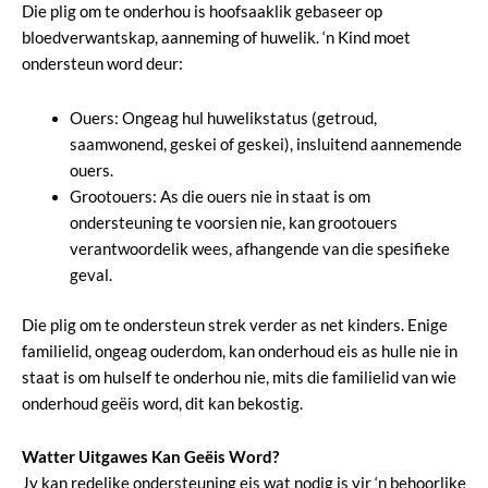
Die plig om te onderhou is hoofsaaklik gebaseer op
bloedverwantskap, aanneming of huwelik. ‘n Kind moet
ondersteun word deur:
Ouers: Ongeag hul huwelikstatus (getroud,
saamwonend, geskei of geskei), insluitend aannemende
ouers.
Grootouers: As die ouers nie in staat is om
ondersteuning te voorsien nie, kan grootouers
verantwoordelik wees, afhangende van die spesifieke
geval.
Die plig om te ondersteun strek verder as net kinders. Enige
familielid, ongeag ouderdom, kan onderhoud eis as hulle nie in
staat is om hulself te onderhou nie, mits die familielid van wie
onderhoud geëis word, dit kan bekostig.
Watter Uitgawes Kan Geëis Word?
Jy kan redelike ondersteuning eis wat nodig is vir ‘n behoorlike