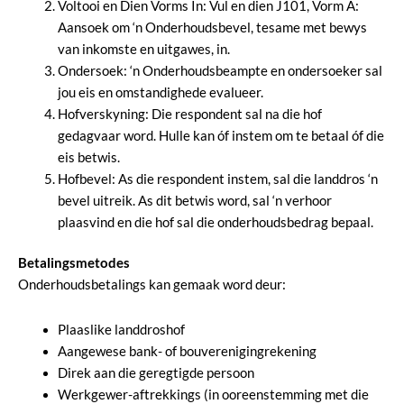
Voltooi en Dien Vorms In: Vul en dien J101, Vorm A:
Aansoek om ‘n Onderhoudsbevel, tesame met bewys
van inkomste en uitgawes, in.
Ondersoek: ‘n Onderhoudsbeampte en ondersoeker sal
jou eis en omstandighede evalueer.
Hofverskyning: Die respondent sal na die hof
gedagvaar word. Hulle kan óf instem om te betaal óf die
eis betwis.
Hofbevel: As die respondent instem, sal die landdros ‘n
bevel uitreik. As dit betwis word, sal ‘n verhoor
plaasvind en die hof sal die onderhoudsbedrag bepaal.
Betalingsmetodes
Onderhoudsbetalings kan gemaak word deur:
Plaaslike landdroshof
Aangewese bank- of bouverenigingrekening
Direk aan die geregtigde persoon
Werkgewer-aftrekkings (in ooreenstemming met die