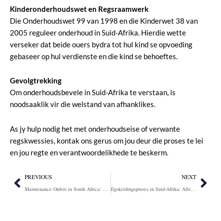
Kinderonderhoudswet en Regsraamwerk
Die Onderhoudswet 99 van 1998 en die Kinderwet 38 van
2005 reguleer onderhoud in Suid-Afrika. Hierdie wette
verseker dat beide ouers bydra tot hul kind se opvoeding
gebaseer op hul verdienste en die kind se behoeftes.
Gevolgtrekking
Om onderhoudsbevele in Suid-Afrika te verstaan, is
noodsaaklik vir die welstand van afhanklikes.
As jy hulp nodig het met onderhoudseise of verwante
regskwessies, kontak ons gerus om jou deur die proses te lei
en jou regte en verantwoordelikhede te beskerm.
Prev
Nex
PREVIOUS
NEXT
Maintenance Orders in South Africa: Everything You Need to Know
Egskeidingsproses in Suid-Afrika: Alles Wat Jy Moet Weet